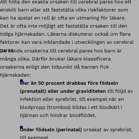
Att hitta den exakta orsaken till cerebral pares hos ett
enskilt barn eller att fastställa vilka riskfaktorer som
kan ha spelat en roll är ofta en utmaning för läkare.
Det är ofta inte möjligt att fastställa orsaken till den
tidiga hjärnskadan. Läkarna diskuterar också om flera
faktorer kan vara inblandade i utvecklingen av cerebral
pares.
De kända orsakerna till cerebral pares hos barn är
många olika. Därför brukar läkare klassificera
orsakerna enligt den tidpunkt då barnen fick
hjärnskadan:
Mer än 50 procent drabbas före födseln
(prenatalt) eller under graviditeten
till följd av
infektion eller syrebrist, till exempel när en
blodpropp (trombos) bildas i ett blodkärl i
hjärnan och hindrar blodflödet.
Under födseln (perinatal)
orsakat av syrebrist,
till exempel.