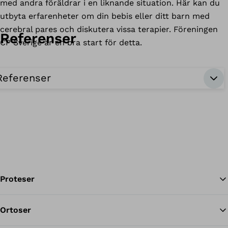
med andra föräldrar i en liknande situation. Här kan du
utbyta erfarenheter om din bebis eller ditt barn med
cerebral pares och diskutera vissa terapier. Föreningen
Referenser
CP Sverige är en bra start för detta.
Referenser
Proteser
Ortoser
Til