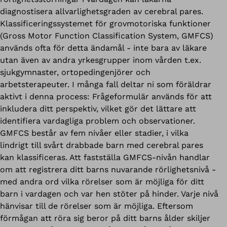
diagnostisera allvarlighetsgraden av cerebral pares.
Klassificeringssystemet för grovmotoriska funktioner
(Gross Motor Function Classification System, GMFCS)
används ofta för detta ändamål - inte bara av läkare
utan även av andra yrkesgrupper inom vården t.ex.
sjukgymnaster, ortopedingenjörer och
arbetsterapeuter. I många fall deltar ni som föräldrar
aktivt i denna process: Frågeformulär används för att
inkludera ditt perspektiv, vilket gör det lättare att
identifiera vardagliga problem och observationer.
GMFCS består av fem nivåer eller stadier, i vilka
lindrigt till svårt drabbade barn med cerebral pares
kan klassificeras. Att fastställa GMFCS-nivån handlar
om att registrera ditt barns nuvarande rörlighetsnivå -
med andra ord vilka rörelser som är möjliga för ditt
barn i vardagen och var hen stöter på hinder. Varje nivå
hänvisar till de rörelser som är möjliga. Eftersom
förmågan att röra sig beror på ditt barns ålder skiljer