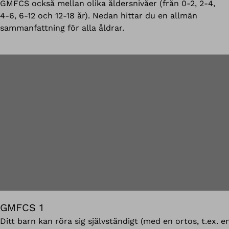
GMFCS också mellan olika åldersnivåer (från 0-2, 2-4,
4-6, 6-12 och 12-18 år). Nedan hittar du en allmän
sammanfattning för alla åldrar.
GMFCS 1
Ditt barn kan röra sig självständigt (med en ortos, t.ex. e