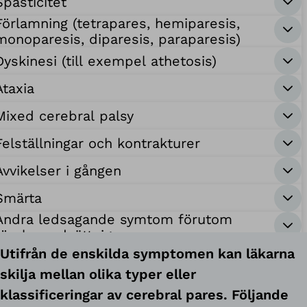
Spasticitet
Förlamning (tetrapares, hemiparesis,
monoparesis, diparesis, paraparesis)
Dyskinesi (till exempel athetosis)
Ataxia
Mixed cerebral palsy
Felställningar och kontrakturer
Avvikelser i gången
Smärta
Andra ledsagande symtom förutom
rörelsenedsättnigar
Utifrån de enskilda symptomen kan läkarna
skilja mellan olika typer eller
klassificeringar av cerebral pares. Följande