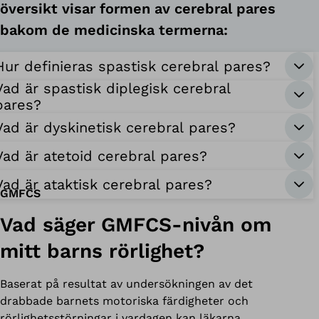
översikt visar formen av cerebral pares
bakom de medicinska termerna:
Hur definieras spastisk cerebral pares?
Vad är spastisk diplegisk cerebral
pares?
Vad är dyskinetisk cerebral pares?
Vad är atetoid cerebral pares?
Vad är ataktisk cerebral pares?
GMFCS
Vad säger GMFCS-nivån om
mitt barns rörlighet?
Baserat på resultat av undersökningen av det
drabbade barnets motoriska färdigheter och
rörlighetsstörningar i vardagen kan läkarna