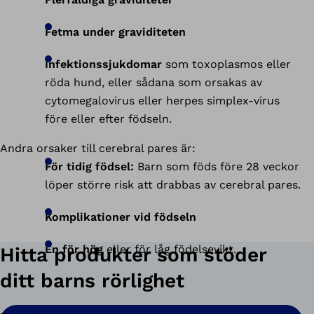
Fetma under graviditeten
Infektionssjukdomar
som toxoplasmos eller
röda hund, eller sådana som orsakas av
cytomegalovirus eller herpes simplex-virus
före eller efter födseln.
Andra orsaker till cerebral pares är:
För tidig födsel:
Barn som föds före 28 veckor
löper större risk att drabbas av cerebral pares.
Komplikationer vid födseln
En för hög
eller för låg födelsevikt.
Hitta produkter som stöder
ditt barns rörlighet