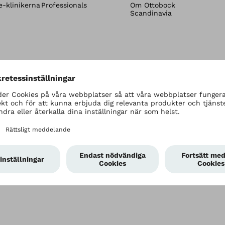
-klinikerna
Professionals
Om Ottobock
Scandinavia
Dataskyddsinställningar
Användarvillkor
Sekretess o