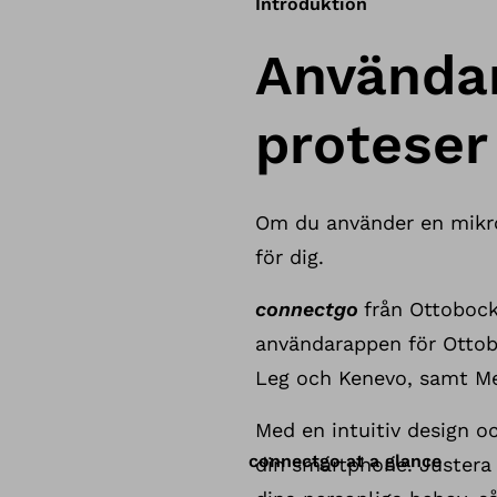
Introduktion
Användar
proteser
Om du använder en mikro
för dig.
connectgo
från Ottobock
användarappen för Ottobo
Leg och Kenevo, samt Me
Med en intuitiv design oc
connectgo at a glance
din smartphone. Justera 