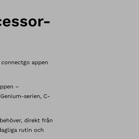
cessor-
r connectgo appen
appen –
r Genium-serien, C-
behöver, direkt från
dagliga rutin och