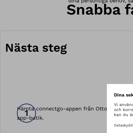
dina personliga behov, så
Snabba f
Nästa steg
Hämta connectgo-appen från Ottobock i din
app-butik.