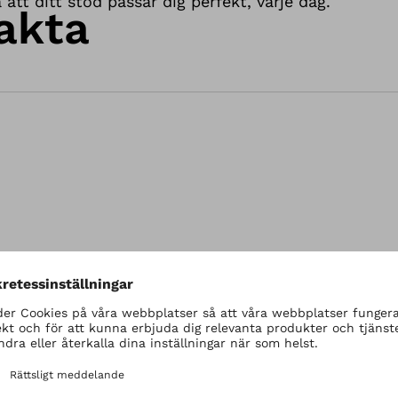
 att ditt stöd passar dig perfekt, varje dag.
akta
Leta reda på den fyrsiffriga Bluetooth-PIN-
koden som finns på din enhets Bluetooth-PIN-
kort. Om du inte hittar din PIN-kod kan du