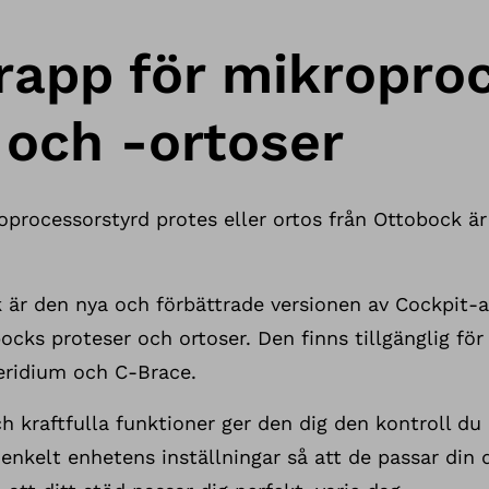
app för mikropro
 och -ortoser
processorstyrd protes eller ortos från Ottobock ä
 är den nya och förbättrade versionen av Cockpit-
cks proteser och ortoser. Den finns tillgänglig fö
ridium och C-Brace.
h kraftfulla funktioner ger den dig den kontroll du 
enkelt enhetens inställningar så att de passar din 