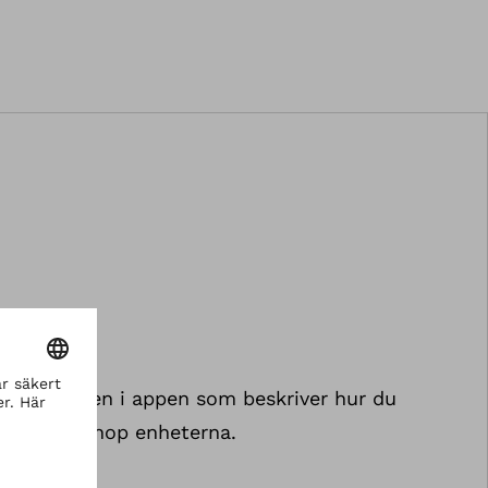
Följ stegen i appen som beskriver hur du
kopplar ihop enheterna.