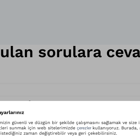
rulan sorulara cev
 uygun mu?