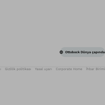
Ba
Ottobock Dünya çapında
ı
Gizlilik politikası
Yasal uyarı
Corporate Home
İhbar Birimi