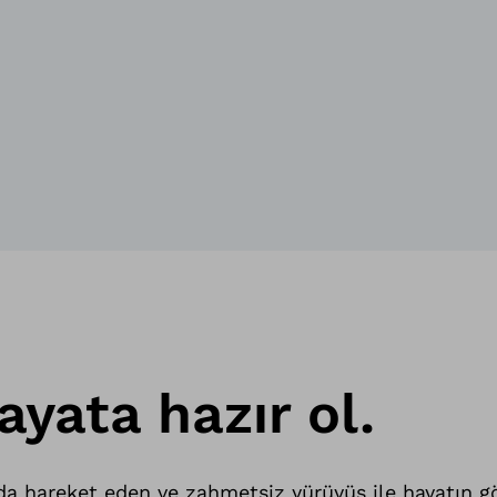
yata hazır ol.
rda hareket eden ve zahmetsiz yürüyüş ile hayatın g