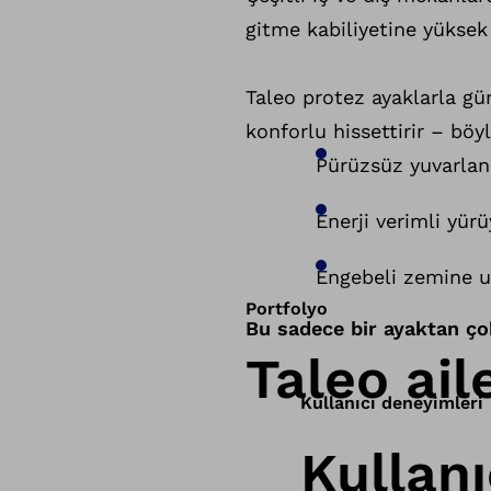
gitme kabiliyetine yüksek 
Taleo protez ayaklarla g
konforlu hissettirir – böy
Pürüzsüz yuvarla
Enerji verimli yür
Engebeli zemine 
Portfolyo
Bu sadece bir ayaktan çok
Taleo ail
Kullanıcı deneyimleri
Kullanı