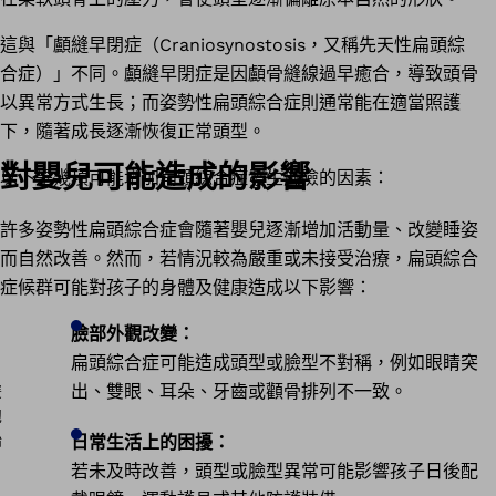
這與「顱縫早閉症（Craniosynostosis，又稱先天性扁頭綜
合症）」不同。顱縫早閉症是因顱骨縫線過早癒合，導致頭骨
以異常方式生長；而姿勢性扁頭綜合症則通常能在適當照護
下，隨著成長逐漸恢復正常頭型。
對嬰兒可能造成的影響
以下是幾項可能增加扁頭綜合症發生風險的因素：
許多姿勢性扁頭綜合症會隨著嬰兒逐漸增加活動量、改變睡姿
而自然改善。然而，若情況較為嚴重或未接受治療，扁頭綜合
症候群可能對孩子的身體及健康造成以下影響：
臉部外觀改變：
扁頭綜合症可能造成頭型或臉型不對稱，例如眼睛突
出、雙眼、耳朵、牙齒或顴骨排列不一致。
日常生活上的困擾：
若未及時改善，頭型或臉型異常可能影響孩子日後配