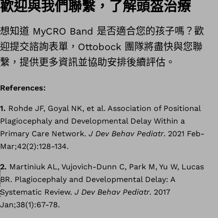
歡迎與我們聯繫，了解頭盔治療
想知道 MyCRO Band 是否適合您的孩子嗎？歡
迎提交諮詢表單，Ottobock 團隊將盡快與您聯
繫，提供更多資訊並協助安排後續評估。
References:
1.
Rohde JF, Goyal NK, et al. Association of Positional
Plagiocephaly and Developmental Delay Within a
Primary Care Network.
J Dev Behav Pediatr
. 2021 Feb-
Mar;42(2):128-134.
2.
Martiniuk AL, Vujovich-Dunn C, Park M, Yu W, Lucas
BR. Plagiocephaly and Developmental Delay: A
Systematic Review.
J Dev Behav Pediatr
. 2017
Jan;38(1):67-78.