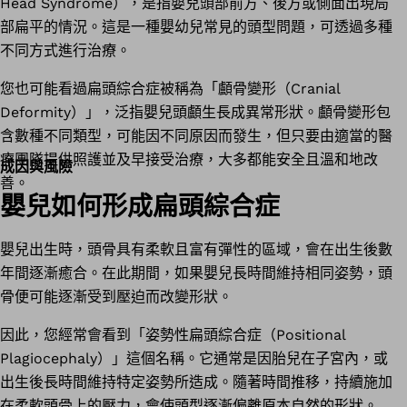
Head Syndrome），是指嬰兒頭部前方、後方或側面出現局
部扁平的情況。這是一種嬰幼兒常見的頭型問題，可透過多種
不同方式進行治療。
您也可能看過扁頭綜合症被稱為「顱骨變形（Cranial
Deformity）」，泛指嬰兒頭顱生長成異常形狀。顱骨變形包
含數種不同類型，可能因不同原因而發生，但只要由適當的醫
療團隊提供照護並及早接受治療，大多都能安全且溫和地改
成因與風險
善。
嬰兒如何形成扁頭綜合症
嬰兒出生時，頭骨具有柔軟且富有彈性的區域，會在出生後數
年間逐漸癒合。在此期間，如果嬰兒長時間維持相同姿勢，頭
骨便可能逐漸受到壓迫而改變形狀。
因此，您經常會看到「姿勢性扁頭綜合症（Positional
Plagiocephaly）」這個名稱。它通常是因胎兒在子宮內，或
出生後長時間維持特定姿勢所造成。隨著時間推移，持續施加
在柔軟頭骨上的壓力，會使頭型逐漸偏離原本自然的形狀。