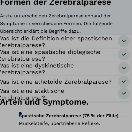
Formen der Zerebralparese
Ärzte unterscheiden Zerebralparese anhand der
Symptome in verschiedene Formen. Die folgende
Übersicht erklärt die Begriffe dazu.
Was ist die Definition einer spastischen
Zerebralparese?
Was ist eine spastische diplegische
Zerebralparese?
Was ist eine dyskinetische
Zerebralparese?
Was ist eine athetoide Zerebralparese?
Was ist eine ataktische
Zerebralparese?
Arten und Symptome.
Spastische Zerebralparese (75 % der Fälle)
–
Muskelsteife, übertriebene Reflexe.