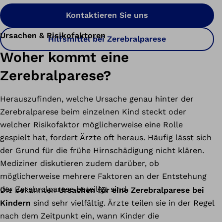
Kontaktieren Sie uns
Ursachen & Risikofaktoren
Hilfsmittel bei Zerebralparese
Woher kommt eine
Zerebralparese?
Herauszufinden, welche Ursache genau hinter der
Zerebralparese beim einzelnen Kind steckt oder
welcher Risikofaktor möglicherweise eine Rolle
gespielt hat, fordert Ärzte oft heraus. Häufig lässt sich
der Grund für die frühe Hirnschädigung nicht klären.
Mediziner diskutieren zudem darüber, ob
möglicherweise mehrere Faktoren an der Entstehung
der Zerebralparese beteiligt sind.
Die bekannten
Ursachen für eine Zerebralparese bei
Kindern
sind sehr vielfältig. Ärzte teilen sie in der Regel
nach dem Zeitpunkt ein, wann Kinder die