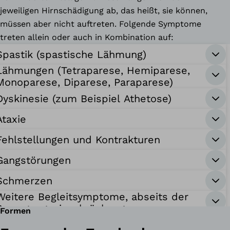
jeweiligen Hirnschädigung ab, das heißt, sie können,
müssen aber nicht auftreten. Folgende Symptome
treten allein oder auch in Kombination auf:
Spastik (spastische Lähmung)
Lähmungen (Tetraparese, Hemiparese,
Monoparese, Diparese, Paraparese)
Dyskinesie (zum Beispiel Athetose)
Ataxie
Fehlstellungen und Kontrakturen
Gangstörungen
Schmerzen
Weitere Begleitsymptome, abseits der
Bewegungseinschränkungen
Formen