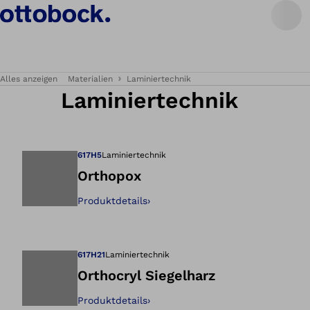
Alles anzeigen
Materialien
Laminiertechnik
Laminiertechnik
617H5
Laminiertechnik
Orthopox
Produktdetails
›
Öffnet das Bild i
617H21
Laminiertechnik
Orthocryl Siegelharz
Produktdetails
›