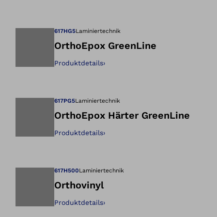
Öffnet das Bild i
617HG5
Laminiertechnik
OrthoEpox GreenLine
Produktdetails
›
Öffnet das Bild i
617PG5
Laminiertechnik
OrthoEpox Härter GreenLine
Produktdetails
›
Öffnet das Bild i
617H500
Laminiertechnik
Orthovinyl
Produktdetails
›