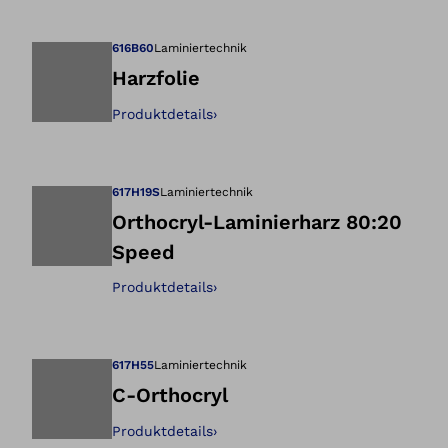
Öffnet das Bild i
616B60
Laminiertechnik
Harzfolie
Produktdetails
›
Öffnet das Bild i
617H19S
Laminiertechnik
Orthocryl-Laminierharz 80:20
Speed
Öffnet das Bild i
Produktdetails
›
617H55
Laminiertechnik
C-Orthocryl
Produktdetails
›