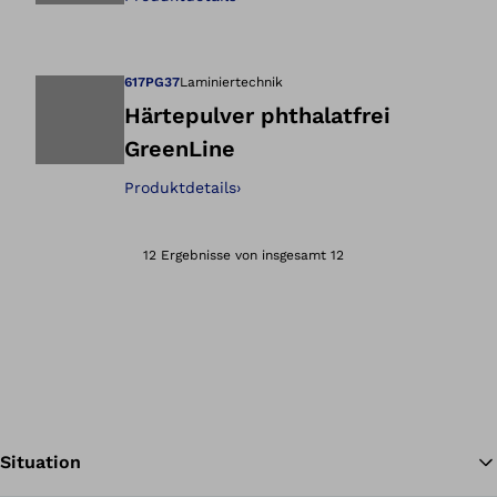
Öffnet das Bild i
617PG37
Laminiertechnik
Härtepulver phthalatfrei
GreenLine
Öffnet das Bild i
Produktdetails
›
12 Ergebnisse von insgesamt 12
Situation