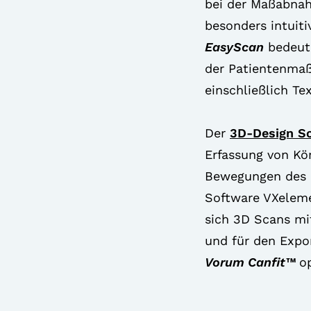
bei der Maßabna
besonders intuit
EasyScan
bedeute
der Patientenmaß
einschließlich Tex
Der
3D-Design S
Erfassung von Kö
Bewegungen des P
Software VXeleme
sich 3D Scans m
und für den Expo
Vorum Canfit™
op