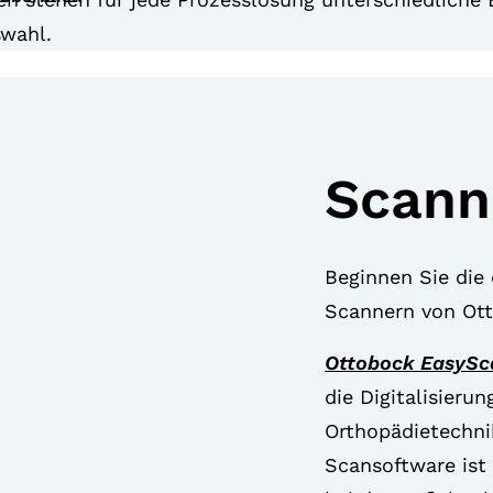
swahl.
Scann
Beginnen Sie die 
Scannern von Ot
Ottobock EasySc
die Digitalisieru
Orthopädietechni
Scansoftware ist 