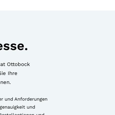
esse.
hat Ottobock
ie Ihre
nnen.
ter und Anforderungen
genauigkeit und
 Bestelloptionen und