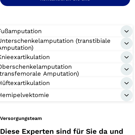
Fußamputation
Unterschenkelamputation (transtibiale
Amputation)
Knieexartikulation
Oberschenkelamputation
(transfemorale Amputation)
Hüftexartikulation
Hemipelvektomie
Versorgungsteam
Diese Experten sind für Sie da und