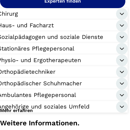
Experten finden
Chirurg
Haus- und Facharzt
Sozialpädagogen und soziale Dienste
Stationäres Pflegepersonal
Physio- und Ergotherapeuten
Orthopädietechniker
Orthopädischer Schuhmacher
Ambulantes Pflegepersonal
Angehörige und soziales Umfeld
Mehr erfahren
Weitere Informationen.