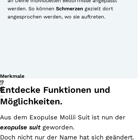
an Deine individuellen Bedürfnisse angepasst
werden. So können
Schmerzen
gezielt dort
angesprochen werden, wo sie auftreten.
udien
Merkmale
igen,
xopulse
ass
Entdecke Funktionen und
uit
r
nzug
Möglichkeiten.
i
bromyalgie-
Aus dem Exopulse Mollii Suit ist nun der
tienten
gnifikante,
exopulse suit
geworden.
fortige
Doch nicht nur der Name hat sich geändert.
ach