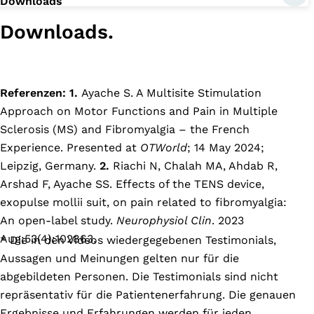
Downloads
Downloads.
Referenzen: 1.
Ayache S. A Multisite Stimulation
Approach on Motor Functions and Pain in Multiple
Sclerosis (MS) and Fibromyalgia – the French
Experience. Presented at
OTWorld
; 14 May 2024;
Leipzig, Germany.
2.
Riachi N, Chalah MA, Ahdab R,
Arshad F, Ayache SS. Effects of the TENS device,
exopulse mollii suit, on pain related to fibromyalgia:
An open-label study.
Neurophysiol Clin
. 2023
Aug;53(4):102863.
* Die in den Videos wiedergegebenen Testimonials,
Aussagen und Meinungen gelten nur für die
abgebildeten Personen. Die Testimonials sind nicht
repräsentativ für die Patientenerfahrung. Die genauen
Ergebnisse und Erfahrungen werden für jeden