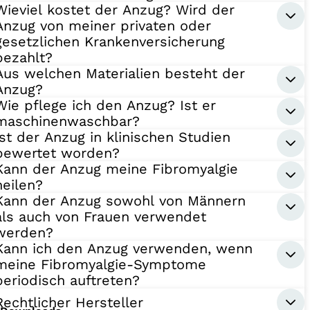
Wieviel kostet der Anzug? Wird der
Anzug von meiner privaten oder
gesetzlichen Krankenversicherung
bezahlt?
Aus welchen Materialien besteht der
Anzug?
Wie pflege ich den Anzug? Ist er
maschinenwaschbar?
Ist der Anzug in klinischen Studien
bewertet worden?
Kann der Anzug meine Fibromyalgie
heilen?
Kann der Anzug sowohl von Männern
als auch von Frauen verwendet
werden?
Kann ich den Anzug verwenden, wenn
meine Fibromyalgie-Symptome
periodisch auftreten?
Rechtlicher Hersteller