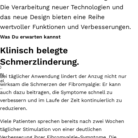
ur
Die Verarbeitung neuer Technologien und
ner
das neue Design bieten eine Reihe
nzigen
tzung)
wertvoller Funktionen und Verbesserungen.
nd
Was Du erwarten kannst
mulative
chmerzlinderung
Klinisch belegte
wirkt,
Schmerzlinderung.
enn
r
nzug
Bei täglicher Anwendung lindert der Anzug nicht nur
glich
wirksam die Schmerzen der Fibromyalgie: Er kann
r
auch dazu beitragen, die Symptome schnell zu
ne
verbessern und im Laufe der Zeit kontinuierlich zu
tunde
erwendet
reduzieren.
rd
ach
Viele Patienten sprechen bereits nach zwei Wochen
täglicher Stimulation von einer deutlichen
nd
Verbesserung ihrer Fibromyalgie-Symptome. Die