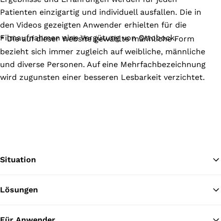
Patienten einzigartig und individuell ausfallen. Die in
den Videos gezeigten Anwender erhielten für die
Filmaufnahmen eine Vergütung von Ottobock.
* Die auf dieser Website gewählte männliche Form
bezieht sich immer zugleich auf weibliche, männliche
und diverse Personen. Auf eine Mehrfachbezeichnung
wird zugunsten einer besseren Lesbarkeit verzichtet.
Situation
Lösungen
Zu
Für Anwender