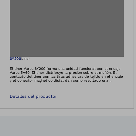
Abre la imagen en 
6Y200
Liner
El liner Varos 6Y200 forma una unidad funcional con el encaje
Varos 5A60. El liner distribuye la presión sobre el muñón. El
contacto del liner con las tiras adhesivas de tejido en el encaje
y el conector magnético distal dan como resultado una
adherencia especialmente buena en el encaje. El liner Varos
6Y200 y el encaje Varos 5A60 deben pedirse por
separado.*Esta es una información de carácter técnico dirigida
Detalles del producto
›
exclusivamente a profesionales ortoprotésicos.