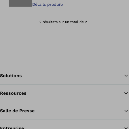
Détails produit
›
Ouvre l’image dan
2 résultats sur un total de 2
Solutions
Ressources
Re
Salle de Presse
Entreprise