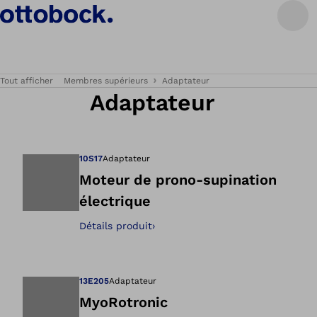
Tout afficher
Membres supérieurs
Adaptateur
Adaptateur
10S17
Adaptateur
Moteur de prono-supination
électrique
Ouvre l’image dan
Détails produit
›
13E205
Adaptateur
MyoRotronic