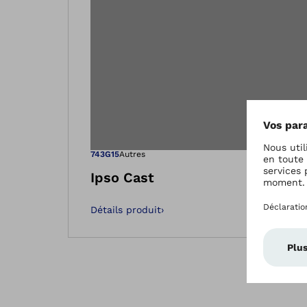
Ouvre l’image
743G15
Autres
Ipso Cast
Détails produit
›