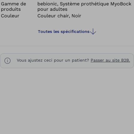
Gamme de
bebionic, Système prothétique MyoBock
boule du coude. Le risque de panne (suite à une rupture
produits
pour adultes
de câble par exemple) est alors réduit et l’apparence est
Couleur
Couleur chair, Noir
plus harmonieuse.
Toutes les spécifications
Vous ajustez ceci pour un patient?
Passer au site B2B.