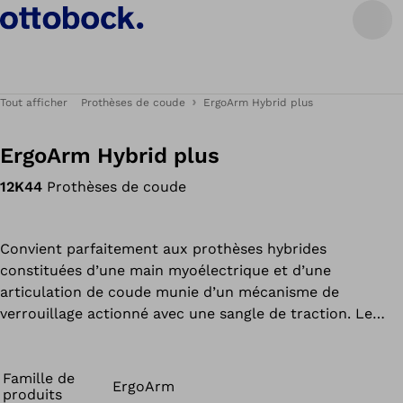
Tout afficher
Prothèses de coude
ErgoArm Hybrid plus
ErgoArm Hybrid plus
12K44
Prothèses de coude
Convient parfaitement aux prothèses hybrides
constituées d’une main myoélectrique et d’une
articulation de coude munie d’un mécanisme de
verrouillage actionné avec une sangle de traction. Le
passe-câble intégré « Easy Plug » permet de cacher
habilement les câbles électriques à l’intérieur de la
prothèse. De plus, les câbles des électrodes et de
Famille de
ErgoArm
produits
l’accumulateur peuvent être facilement branchés à la