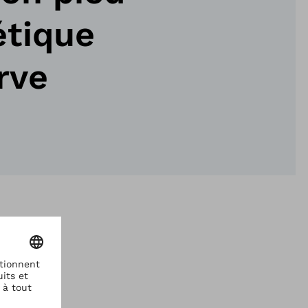
étique
rve