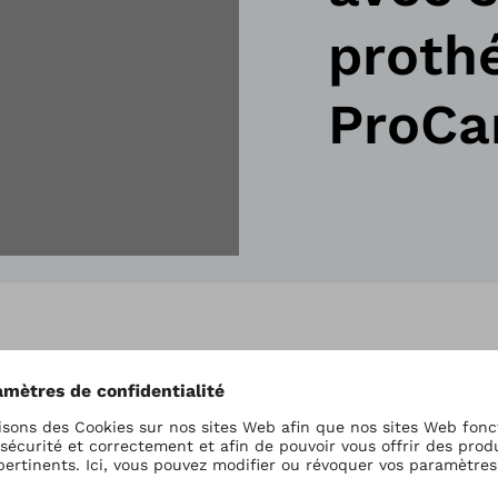
proth
ProCa