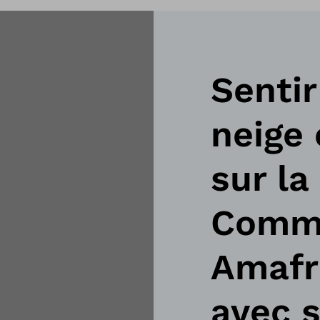
Sentir 
neige 
sur la
Comme
Amafr
avec 