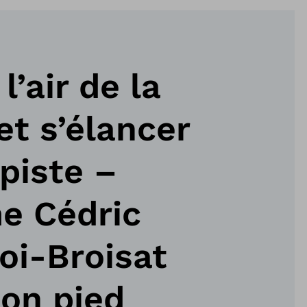
l’air de la
et s’élancer
 piste –
 Cédric
oi-Broisat
son pied