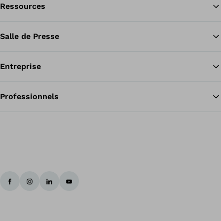
accumulée, ce qui rend la marche plus fluide. En outre,
Ressources
Re
l&#039;articulation de la cheville est simultanément
stabilisée.Les personnes présentant une faiblesse permanente
des releveurs du pied dépendent d’un auxiliaire capable de
relever leur pied pendant la marche.
Salle de Presse
Entreprise
Professionnels