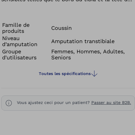
la fibula sont protégées par des parois plus
épaisses. Des parois plus fines au dos du
manchon augmentent, quant à elles, la mobilité
Famille de
Coussin
produits
du genou. Le manchon Uneo 6Y512 (TT) peut être
Niveau
utilisé avec la valve ou le système Harmony.
Amputation transtibiale
d’amputation
Groupe
Femmes, Hommes, Adultes,
d'utilisateurs
Seniors
Toutes les spécifications
Vous ajustez ceci pour un patient?
Passer au site B2B.