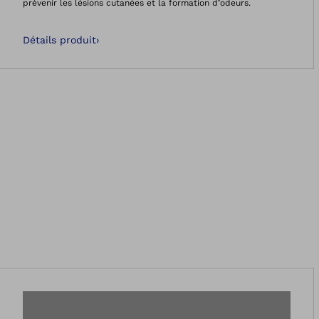
prévenir les lésions cutanées et la formation d’odeurs.
Détails produit
›