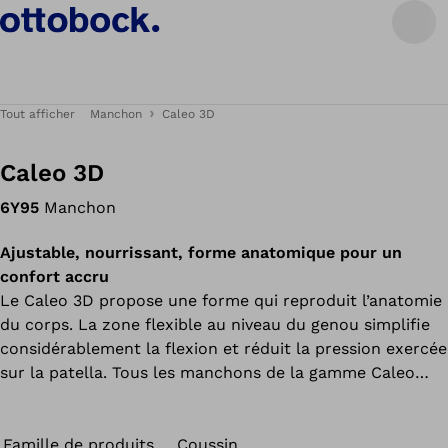
Tout afficher
Manchon
Caleo 3D
Caleo 3D
6Y95
Manchon
Ajustable, nourrissant, forme anatomique pour un
confort accru
Le Caleo 3D propose une forme qui reproduit l’anatomie
du corps. La zone flexible au niveau du genou simplifie
considérablement la flexion et réduit la pression exercée
sur la patella. Tous les manchons de la gamme Caleo
contiennent une huile blanche nourrissante, sont doux
pour la peau et agréables à porter. Ils sont parfaits pour
les peaux sèches et sensibles.
Famille de produits
Coussin