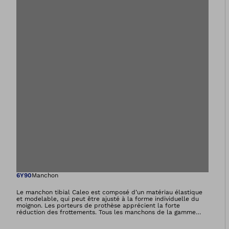
Ouvre l’image dan
6Y90
Manchon
Le manchon tibial Caleo est composé d’un matériau élastique
et modelable, qui peut être ajusté à la forme individuelle du
moignon. Les porteurs de prothèse apprécient la forte
réduction des frottements. Tous les manchons de la gamme
Caleo contiennent une huile blanche nourrissante, sont doux
pour la peau et agréables à porter. Ils sont parfaits pour les