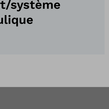
rt/système
ulique