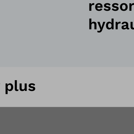
resso
hydra
 plus