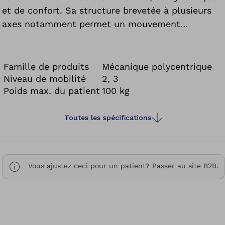
et de confort. Sa structure brevetée à plusieurs
axes notamment permet un mouvement
tridimensionnel des hanches et favorise une
marche physiologique. L’articulation de hanche
Helix3D est validée uniquement pour une
Famille de produits
Mécanique polycentrique
utilisation avec les articulations de genou C-Leg®
Niveau de mobilité
2, 3
Poids max. du patient
100 kg
et Genium ainsi qu’avec les composants
correspondants.
Toutes les spécifications
Vous ajustez ceci pour un patient?
Passer au site B2B.