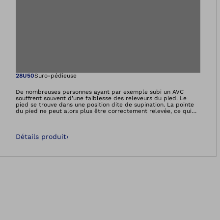
Ouvre l’image dan
28U50
Suro-pédieuse
De nombreuses personnes ayant par exemple subi un AVC
souffrent souvent d’une faiblesse des releveurs du pied. Le
pied se trouve dans une position dite de supination. La pointe
du pied ne peut alors plus être correctement relevée, ce qui
entraîne un risque de trébuchement. L’orthèse Malleo Neurexa
pro relève le pied, permettant aussi grâce à sa structure
spéciale de lutter contre les effets d’une spasticité qui se
Détails produit
›
développe.Elle peut être portée en journée et la nuit, sans
chaussures également.