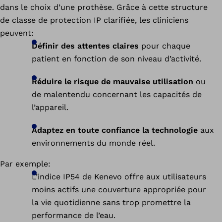
dans le choix d’une prothèse. Grâce à cette structure
de classe de protection IP clarifiée, les cliniciens
peuvent:
Les
Définir des attentes claires
pour chaque
appareils
patient en fonction de son niveau d’activité.
électroniques
sont
Réduire le risque de mauvaise utilisation
ou
protégés
de malentendu concernant les capacités de
de
la
l’appareil.
saleté,
du
Adaptez en toute confiance la technologie
aux
sable,
environnements du monde réel.
de
l’étanchéité
Par exemple:
à
L’indice IP54 de Kenevo offre aux utilisateurs
la
Les
moins actifs une couverture appropriée pour
poussière
appareils
la vie quotidienne sans trop promettre la
et
électroniques
performance de l’eau.
de
sont