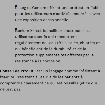
l’immersion
protégés
occasionnelle
C-Leg et Genium offrent une protection fiable
contre
en
pour les utilisateurs d’activités modérées avec
la
eau
une exposition occasionnelle.
saleté,
douce
le
(jusqu’à
sable,
Genium X4 est le meilleur choix pour les
3
l’étanchéité
utilisateurs actifs qui rencontrent
minutes
à
régulièrement de l’eau (frais, salée, chlorée) et
pendant
la
Totalement
1
qui bénéficient de la durabilité et de la
poussière
imperméable
heure).
protection supplémentaires offertes par la
et
à
résistance à la corrosion.
l’immersion
l’eau
Idéale
occasionnelle
(frais,
pour
Conseil de Pro
: Utiliser un langage comme "résistant à
dans
sel,
les
l’eau
l’eau" ou "résistant à l’eau" aide les patients à
eau
utilisateurs
douce
chlorée,
comprendre clairement ce qui est possible (et ce qui
d’activités
(jusqu’à
savon,
ne l’est pas).
modérées
1
liquides
qui
minute
corporels)
peuvent
pour
+
rencontrer