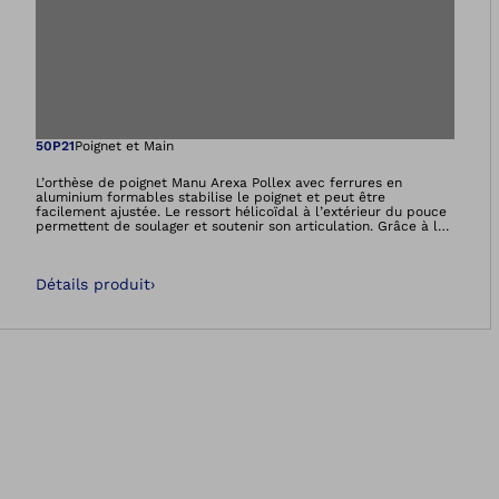
Ouvre l’image dan
50P21
Poignet et Main
L’orthèse de poignet Manu Arexa Pollex avec ferrures en
aluminium formables stabilise le poignet et peut être
facilement ajustée. Le ressort hélicoïdal à l’extérieur du pouce
permettent de soulager et soutenir son articulation. Grâce à la
fermeture Pull-2-Go, elle peut être mise en place d’une seule
main´.
Détails produit
›