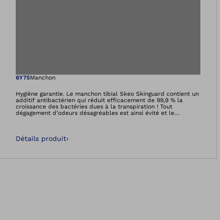
Ouvre l’image dan
6Y75
Manchon
Hygiène garantie. Le manchon tibial Skeo Skinguard contient un
additif antibactérien qui réduit efficacement de 99,9 % la
croissance des bactéries dues à la transpiration ! Tout
dégagement d’odeurs désagréables est ainsi évité et le
matériau du manchon est protégé. La matrice longue de 10 cm
dans la zone inférieure réduit l’élongation longitudinale du
manchon. Tous les manchons de la gamme Skeo sont résistants,
Détails produit
›
faciles à nettoyer, offrent une bonne adhérence et un effet
stabilisateur. Ils sont parfaits pour les moignons comportant
une importante quantité de tissus mous.Le Skeo Skinguard
6Y75 (TT) peut être utilisé avec la prise rapide.