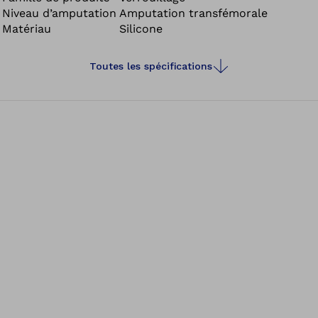
Niveau d’amputation
Amputation transfémorale
adhérence et un effet stabilisateur. Ils sont parfaits pour
Matériau
Silicone
les moignons comportant une importante quantité de
tissus mous.
Toutes les spécifications