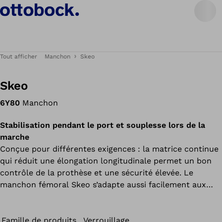
Tout afficher
Manchon
Skeo
Skeo
6Y80
Manchon
Stabilisation pendant le port et souplesse lors de la
marche
Conçue pour différentes exigences : la matrice continue
qui réduit une élongation longitudinale permet un bon
contrôle de la prothèse et une sécurité élevée. Le
manchon fémoral Skeo s’adapte aussi facilement aux
légères variations du volume grâce à son élasticité
transversale. Tous les manchons de la gamme Skeo sont
résistants, faciles à nettoyer, offrent une bonne
Famille de produits
Verrouillage