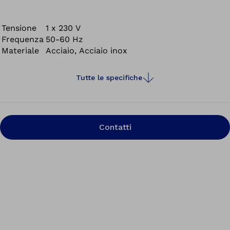
the costs incurred during the fabrication of orthopaedic
components such as prosthetic sockets. At the same
time, it features high-quality workmanship, a functional
Tensione
1 x 230 V
Frequenza
50-60 Hz
design and more convenience.
Materiale
Acciaio, Acciaio inox
Tutte le specifiche
Contatti