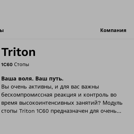
ты
Компания
Triton
1C60
Стопы
Ваша воля. Ваш путь.
Вы очень активны, и для вас важны
бескомпромиссная реакция и контроль во
время высокоинтенсивных занятий? Модуль
стопы Triton 1C60 предназначен для очень
активных пользователей, как вы, которые
много двигаются по разнообразным