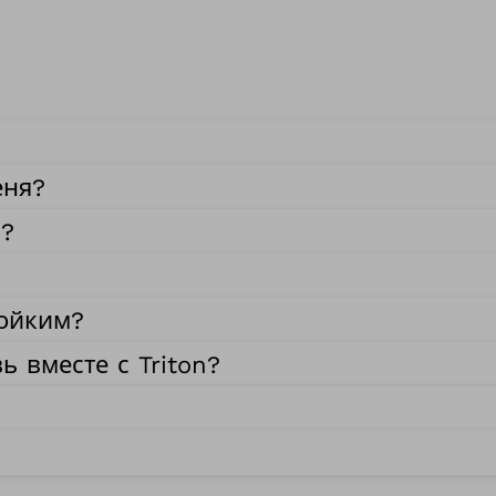
?
еня?
м?
тойким?
 вместе с Triton?