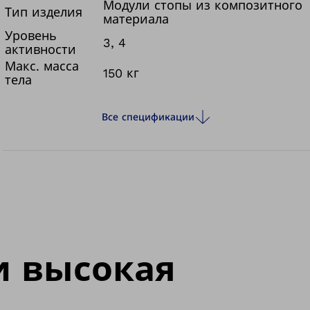
поверхностям в помещениях и на улице и
Модули стопы из композитного
Тип изделия
материала
предъявляют к модулю стопы соответствующие
Уровень
требования. Triton делает походку динамичной
3, 4
активности
и энергичной и обеспечивает подвижность
Макс. масса
150 кг
наивысшего уровня, чтобы вы могли
тела
самостоятельно устанавливать себе цели и
непременно их достигать. Будьте готовы к
Все спецификации
новым приключениям!
и высокая