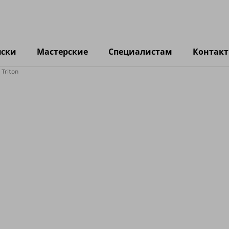
яски
Мастерские
Специалистам
Контак
Triton