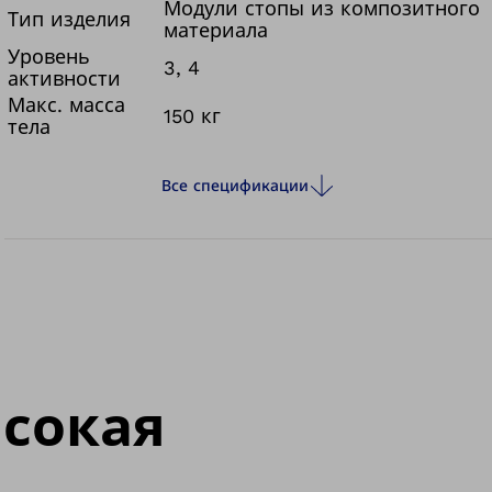
скорости.Модуль стопы очень прочный и
Модули стопы из композитного
Тип изделия
материала
отвечает даже самым притязательным
Уровень
требованиям к эксплуатации, предъявляемым
3, 4
активности
при выполнении рабочих обязанностей или
Макс. масса
150 кг
занятиями в свободное время. Особенно в
тела
ситуациях, когда модуль стопы должен
соприкасаться с водой или влагой или
Все спецификации
выдерживать высокую весовую нагрузку.
ысокая