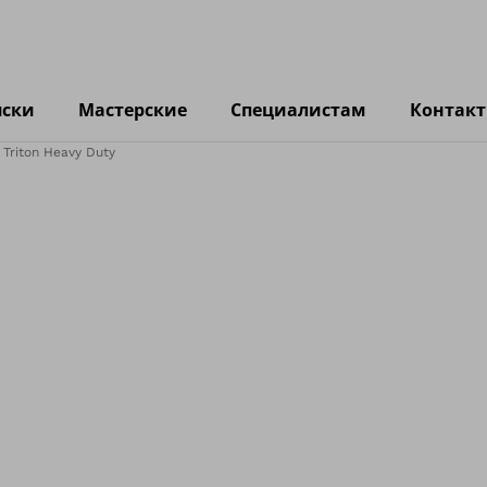
яски
Мастерские
Специалистам
Контак
Triton Heavy Duty