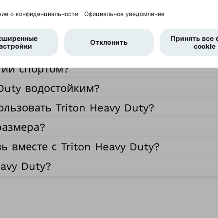
 Heavy Duty?
?
ятий спортом?
 Duty водостойким?
льзовать Triton Heavy Duty?
размера?
 вместе с Triton Heavy Duty?
avy Duty?