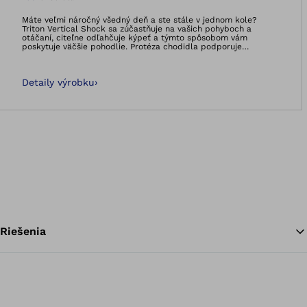
Otvorí obrázok v 
Máte veľmi náročný všedný deň a ste stále v jednom kole?
Triton Vertical Shock sa zúčastňuje na vašich pohyboch a
otáčaní, citeľne odľahčuje kýpeť a týmto spôsobom vám
poskytuje väčšie pohodlie. Protéza chodidla podporuje
prirodzený rotačný pohyb vašej nohy, vďaka čomu sa na kýpti
vyskytuje menej torzných zaťažení a strihových síl a je možné
znížiť podráždenia kože. Triton Vertical Shock okrem toho
Detaily výrobku
›
odpruží zaznamenané nárazy pri došľape päty alebo aj v
situáciách, ako je chôdza dole schodmi.
Riešenia
Sp