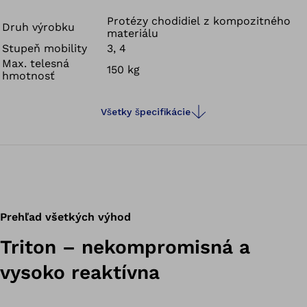
kladú presne takéto požiadavky na protézu chodidla.
Protéza Triton umožňuje dynamickú a intenzívnu chôdzu
Protézy chodidiel z kompozitného
Druh výrobku
materiálu
a poskytuje vám mobilitu na najvyššej úrovni, aby ste
Stupeň mobility
3, 4
mali možnosť sami si stanoviť svoje ciele a dosiahnuť ich.
Max. telesná
150 kg
Buďte pripravení na nové dobrodružstvá!
hmotnosť
Všetky špecifikácie
Prehľad všetkých výhod
Triton – nekompromisná a
vysoko reaktívna