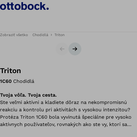
Zobraziť všetko
Chodidlá
Triton
Snímky
Nasledujúca snímka
Triton
1C60
Chodidlá
Tvoja vôľa. Tvoja cesta.
Ste veľmi aktívni a kladiete dôraz na nekompromisnú
reakciu a kontrolu pri aktivitách s vysokou intenzitou?
Protéza Triton 1C60 bola vyvinutá špeciálne pre vysoko
aktívnych používateľov, rovnakých ako ste vy, ktorí sa
pohybujú v rozličných interiéroch a exteriéroch a ktorí