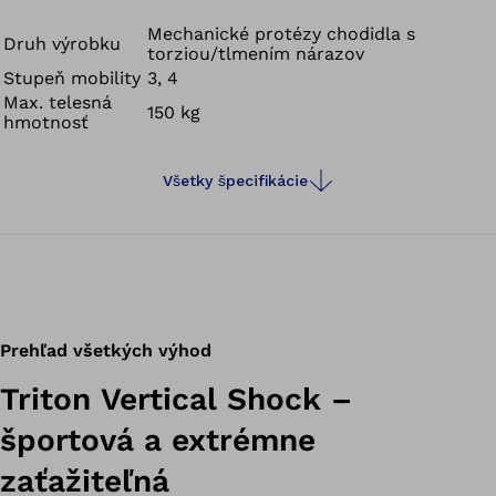
vďaka čomu sa na kýpti vyskytuje menej torzných
zaťažení a strihových síl a je možné znížiť podráždenia
Mechanické protézy chodidla s
Druh výrobku
torziou/tlmením nárazov
kože. Triton Vertical Shock okrem toho odpruží
Stupeň mobility
3, 4
zaznamenané nárazy pri došľape päty alebo aj v
Max. telesná
150 kg
situáciách, ako je chôdza dole schodmi.
hmotnosť
Všetky špecifikácie
Prehľad všetkých výhod
Triton Vertical Shock –
športová a extrémne
zaťažiteľná