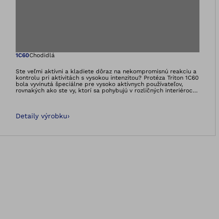
Otvorí obrázok v 
1C60
Chodidlá
Ste veľmi aktívni a kladiete dôraz na nekompromisnú reakciu a
kontrolu pri aktivitách s vysokou intenzitou? Protéza Triton 1C60
bola vyvinutá špeciálne pre vysoko aktívnych používateľov,
rovnakých ako ste vy, ktorí sa pohybujú v rozličných interiéroch
a exteriéroch a ktorí kladú presne takéto požiadavky na
protézu chodidla. Protéza Triton umožňuje dynamickú a
intenzívnu chôdzu a poskytuje vám mobilitu na najvyššej úrovni,
Detaily výrobku
›
aby ste mali možnosť sami si stanoviť svoje ciele a dosiahnuť
ich. Buďte pripravení na nové dobrodružstvá!