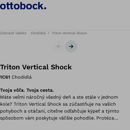
Zobraziť všetko
Chodidlá
Triton Vertical Shock
Snímky
Nasledujúca snímka
Triton Vertical Shock
1C61
Chodidlá
Tvoja vôľa. Tvoja cesta.
Máte veľmi náročný všedný deň a ste stále v jednom
kole? Triton Vertical Shock sa zúčastňuje na vašich
pohyboch a otáčaní, citeľne odľahčuje kýpeť a týmto
spôsobom vám poskytuje väčšie pohodlie. Protéza
chodidla podporuje prirodzený rotačný pohyb vašej nohy,