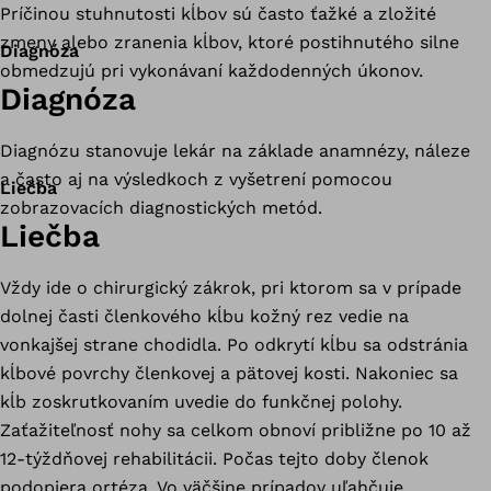
Príčinou stuhnutosti kĺbov sú často ťažké a zložité
zmeny alebo zranenia kĺbov, ktoré postihnutého silne
Diagnóza
obmedzujú pri vykonávaní každodenných úkonov.
Diagnóza
Diagnózu stanovuje lekár na základe anamnézy, náleze
a často aj na výsledkoch z vyšetrení pomocou
Liečba
zobrazovacích diagnostických metód.
Liečba
Vždy ide o chirurgický zákrok, pri ktorom sa v prípade
dolnej časti členkového kĺbu kožný rez vedie na
vonkajšej strane chodidla. Po odkrytí kĺbu sa odstránia
kĺbové povrchy členkovej a pätovej kosti. Nakoniec sa
kĺb zoskrutkovaním uvedie do funkčnej polohy.
Zaťažiteľnosť nohy sa celkom obnoví približne po 10 až
12-týždňovej rehabilitácii. Počas tejto doby členok
podopiera ortéza. Vo väčšine prípadov uľahčuje