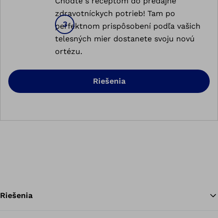
Choďte s receptom do predajne
zdravotníckych potrieb! Tam po
perfektnom prispôsobení podľa vašich
telesných mier dostanete svoju novú
ortézu.
Riešenia
Riešenia