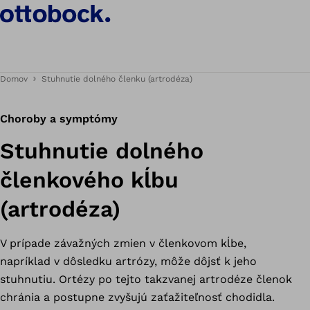
Domov
Stuhnutie dolného členku (artrodéza)
Choroby a symptómy
Stuhnutie dolného
členkového kĺbu
(artrodéza)
V prípade závažných zmien v členkovom kĺbe,
napríklad v dôsledku artrózy, môže dôjsť k jeho
stuhnutiu. Ortézy po tejto takzvanej artrodéze členok
chránia a postupne zvyšujú zaťažiteľnosť chodidla.