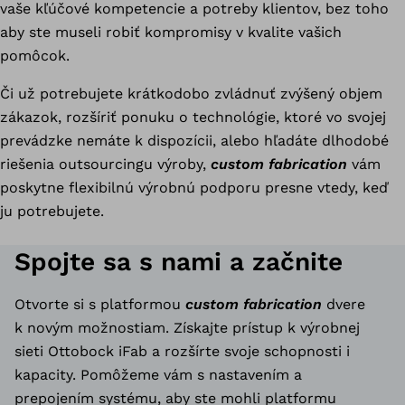
vaše kľúčové kompetencie a potreby klientov, bez toho
n
aby ste museli robiť kompromisy v kvalite vašich
pomôcok.
Či už potrebujete krátkodobo zvládnuť zvýšený objem
zákazok, rozšíriť ponuku o technológie, ktoré vo svojej
prevádzke nemáte k dispozícii, alebo hľadáte dlhodobé
riešenia outsourcingu výroby,
custom fabrication
vám
poskytne flexibilnú výrobnú podporu presne vtedy, keď
ju potrebujete.
Spojte sa s nami a začnite
Otvorte si s platformou
custom fabrication
dvere
k novým možnostiam. Získajte prístup k výrobnej
sieti Ottobock iFab a rozšírte svoje schopnosti i
kapacity. Pomôžeme vám s nastavením a
prepojením systému, aby ste mohli platformu