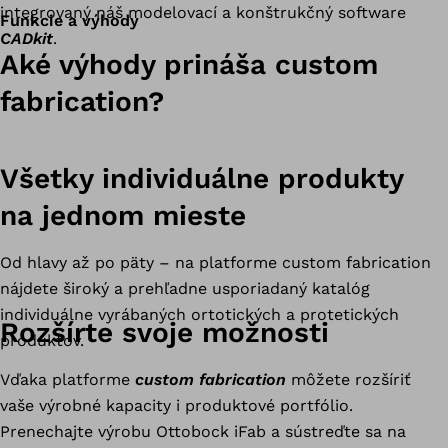
integrovaný náš modelovací a konštrukčný software
Funkcie a výhody
CADkit
.
c
Aké výhody prináša custom
u
fabrication?
s
t
o
Všetky individuálne produkty
m
f
na jednom mieste
a
b
Od hlavy až po päty – na platforme custom fabrication
r
nájdete široký a prehľadne usporiadaný katalóg
i
individuálne vyrábaných ortotických a protetických
Rozšírte svoje možnosti
c
produktov.
a
Vďaka platforme
custom fabrication
môžete rozšíriť
t
vaše výrobné kapacity i produktové portfólio.
i
Prenechajte výrobu Ottobock iFab a sústreďte sa na
o