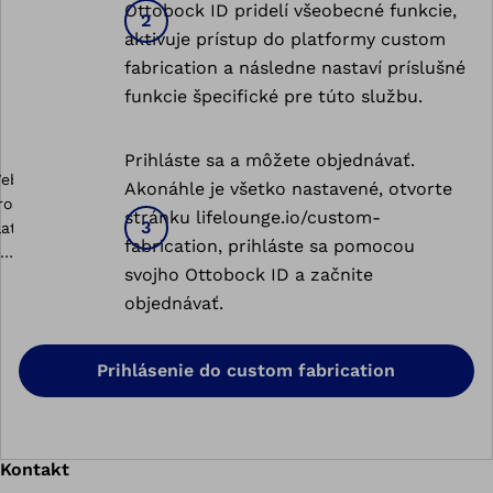
Ottobock ID pridelí všeobecné funkcie,
aktivuje prístup do platformy custom
fabrication a následne nastaví príslušné
funkcie špecifické pre túto službu.
ustom
Prihláste sa a môžete objednávať.
abrication
Akonáhle je všetko nastavené, otvorte
stránku lifelounge.io/custom-
fabrication, prihláste sa pomocou
svojho Ottobock ID a začnite
objednávať.
Prihlásenie do custom fabrication
Kontakt