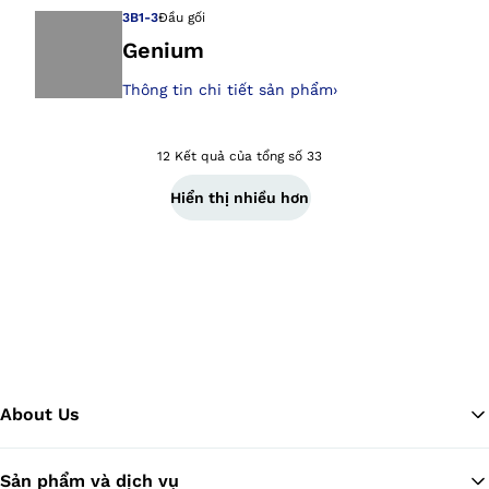
3B1-3
Đầu gối
Genium
Thông tin chi tiết sản phẩm
›
Mở hình ảnh tron
12 Kết quả của tổng số 33
Hiển thị nhiều hơn
About Us
Sản phẩm và dịch vụ
Tr