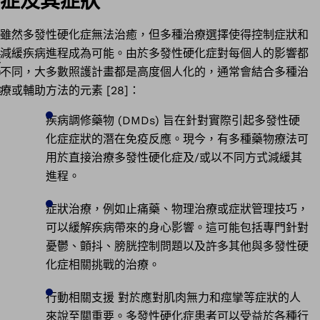
症及其症狀
雖然多發性硬化症無法治癒，但多種治療選擇使得控制症狀和
減緩疾病進程成為可能。由於多發性硬化症對每個人的影響都
不同，大多數照護計畫都是高度個人化的，通常會結合多種治
療或輔助方法的元素 [28]：
疾病調修藥物 (DMDs) 旨在針對實際引起多發性硬
化症症狀的潛在免疫反應。現今，有多種藥物療法可
用於直接治療多發性硬化症及/或以不同方式減緩其
進程。
症狀治療，例如止痛藥、物理治療或症狀管理技巧，
可以緩解疾病帶來的身心影響。這可能包括專門針對
憂鬱、顫抖、膀胱控制問題以及許多其他與多發性硬
化症相關挑戰的治療。
行動相關支援 對於應對肌肉無力和痙攣等症狀的人
來說至關重要。多發性硬化症患者可以受益於各種行