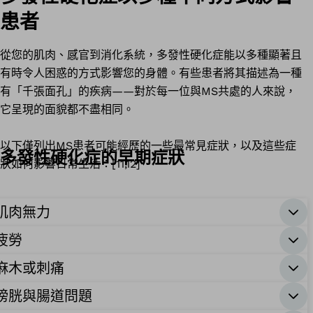
患者
從您的肌肉、感官到消化系統，多發性硬化症能以多種顯著且
有時令人困惑的方式影響您的身體。有些患者將其描述為一種
有「千張面孔」的疾病——對於每一位與MS共處的人來說，
它呈現的面貌都不盡相同。
以下僅列出MS患者可能經歷的一些最常見症狀，以及這些症
多發性硬化症的早期症狀
狀如何影響日常生活：[11,12]
肌肉無力
疲勞
麻木或刺痛
膀胱與腸道問題