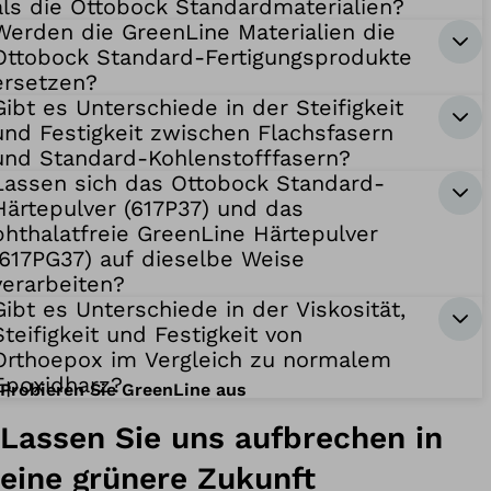
als die Ottobock Standardmaterialien?
Werden die GreenLine Materialien die
Ottobock Standard-Fertigungsprodukte
ersetzen?
Gibt es Unterschiede in der Steifigkeit
und Festigkeit zwischen Flachsfasern
und Standard-Kohlenstofffasern?
Lassen sich das Ottobock Standard-
Härtepulver (617P37) und das
phthalatfreie GreenLine Härtepulver
(617PG37) auf dieselbe Weise
verarbeiten?
Gibt es Unterschiede in der Viskosität,
Steifigkeit und Festigkeit von
Orthoepox im Vergleich zu normalem
Epoxidharz?
Probieren Sie GreenLine aus
Lassen Sie uns aufbrechen in
eine grünere Zukunft