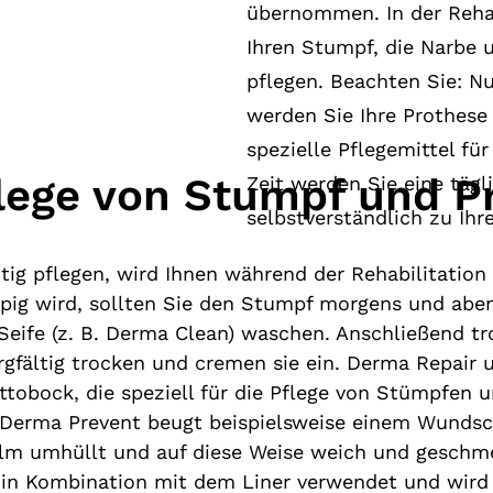
übernommen. In der Rehab
Ihren Stumpf, die Narbe 
pflegen. Beachten Sie: Nu
werden Sie Ihre Prothese
spezielle Pflegemittel fü
flege von Stumpf und P
Zeit werden Sie eine tägl
selbstverständlich zu Ihr
tig pflegen, wird Ihnen während der Rehabilitation 
ppig wird, sollten Sie den Stumpf morgens und a
Seife (z. B. Derma Clean) waschen. Anschließend tr
orgfältig trocken und cremen sie ein. Derma Repair
tobock, die speziell für die Pflege von Stümpfen u
 Derma Prevent beugt beispielsweise einem Wundsc
ilm umhüllt und auf diese Weise weich und geschme
l in Kombination mit dem Liner verwendet und wird