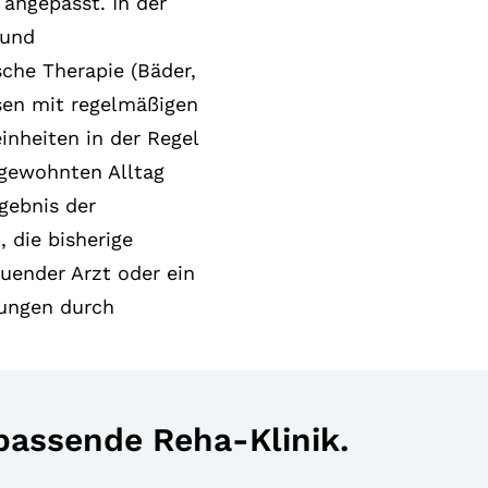
angepasst. In der
 und
che Therapie (Bäder,
sen mit regelmäßigen
inheiten in der Regel
n gewohnten Alltag
gebnis der
 die bisherige
uender Arzt oder ein
tungen durch
 passende Reha-Klinik.