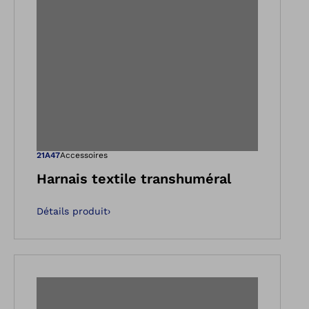
e
dans la vue Galerie
Ouvre l’image da
21A47
Accessoires
Harnais textile transhuméral
Détails produit
›