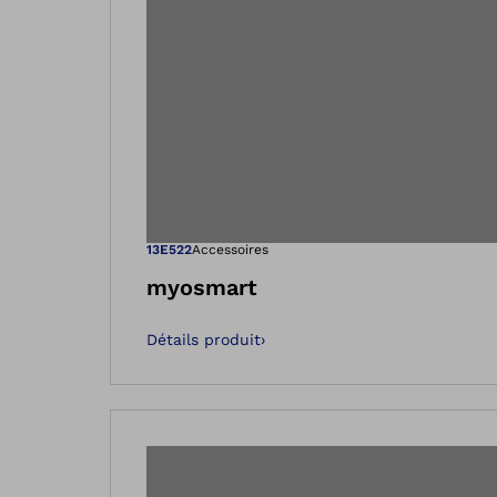
Ouvre l’image
13E522
Accessoires
myosmart
Détails produit
›