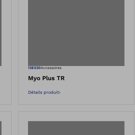
 dans la vue Galeri
Ouvre l’image 
13E520
Accessoires
Myo Plus TR
Détails produit
›