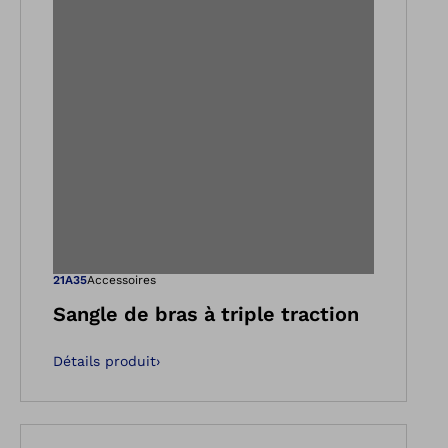
e
dans la vue Galerie
Ouvre l’image da
21A35
Accessoires
Sangle de bras à triple traction
Détails produit
›