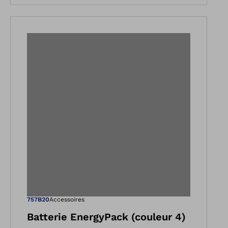
e
dans la vue Galerie
Ouvre l’image da
757B20
Accessoires
Batterie EnergyPack (couleur 4)