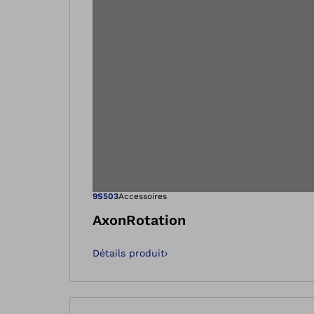
Ouvre l’image
9S503
Accessoires
AxonRotation
Détails produit
›