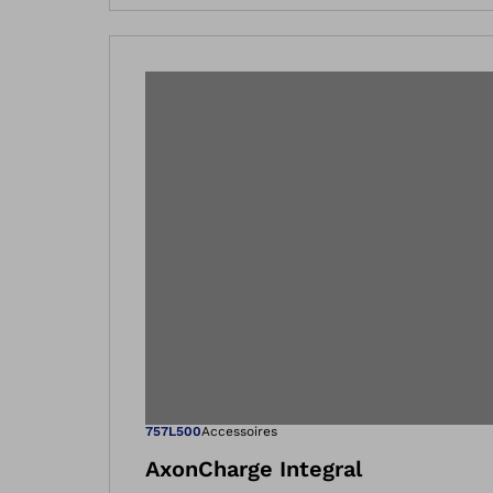
Ouvre l’image
757L500
Accessoires
AxonCharge Integral