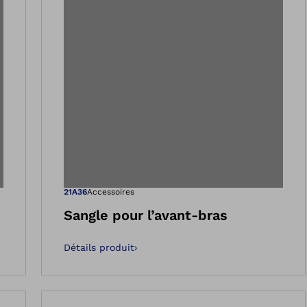
 dans la vue Galeri
Ouvre l’image 
21A36
Accessoires
Sangle pour l’avant-bras
Détails produit
›