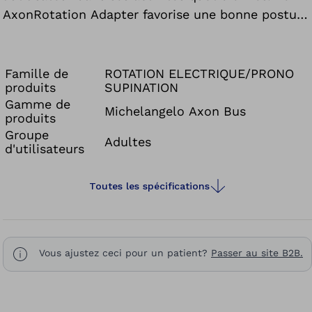
AxonRotation Adapter favorise une bonne posture
d’un point de vue physiologique et minimise les
mouvements corporels compensatoires non
naturels.
Famille de
ROTATION ELECTRIQUE/PRONO
produits
SUPINATION
Gamme de
Michelangelo Axon Bus
produits
Groupe
Adultes
d'utilisateurs
Toutes les spécifications
Vous ajustez ceci pour un patient?
Passer au site B2B.