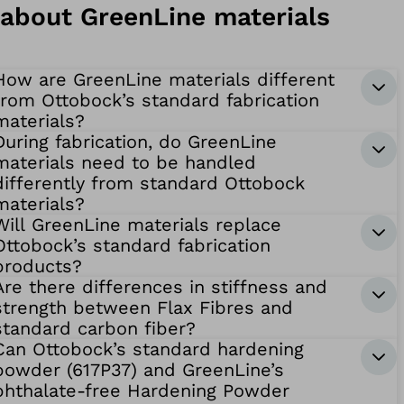
about GreenLine materials
How are GreenLine materials different
from Ottobock’s standard fabrication
materials?
During fabrication, do GreenLine
materials need to be handled
differently from standard Ottobock
materials?
Will GreenLine materials replace
Ottobock’s standard fabrication
products?
Are there differences in stiffness and
strength between Flax Fibres and
standard carbon fiber?
Can Ottobock’s standard hardening
powder (617P37) and GreenLine’s
phthalate-free Hardening Powder