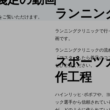
ランニン
をご覧いただけます。
ランニングクリニックで行
画です。
ランニングクリニックの流
スポーツ
「マスターしたら義足のコ
ぜひご覧ください。
作工程
ハインリッヒ･ポポフや、
ック選手から信頼されてい
が、どのように作られてい