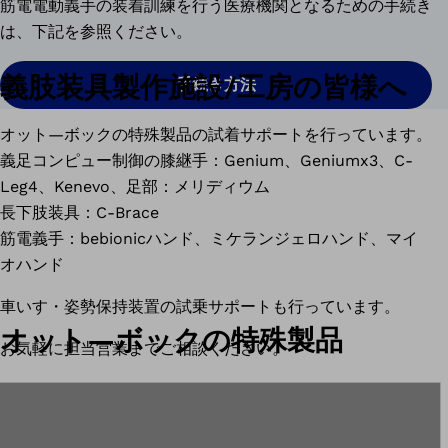
筋電電動義手の装着訓練を行う医療機関となるための手続き
は、下記を参照ください。
義肢装具製作施設/工房の皆様へ
手続き方法
オット―ボックの特殊製品の試着サポートを行っています。
義足コンピュー制御の膝継手：Genium、Geniumx3、C-
Leg4、Kenevo、足部：メリディウム
長下肢装具：C-Brace
筋電義手：bebionicハンド、ミケランジェロハンド、マイ
オハンド
車いす・姿勢保持装置の試乗サポートも行っています。
オット―ボックの特殊製品
お気軽に担当営業までご相談ください。