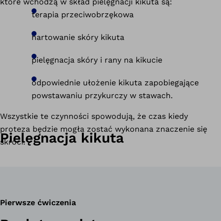
które wchodzą w skład pielęgnacji kikuta są:
terapia przeciwobrzękowa
hartowanie skóry kikuta
pielęgnacja skóry i rany na kikucie
odpowiednie ułożenie kikuta zapobiegające
powstawaniu przykurczy w stawach.
Wszystkie te czynności spowodują, że czas kiedy
proteza będzie mogła zostać wykonana znaczenie się
Pielęgnacja kikuta
skróci.
Pierwsze ćwiczenia