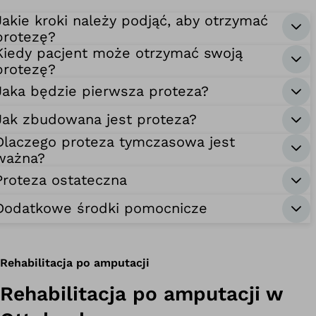
Jakie kroki należy podjąć, aby otrzymać
protezę?
Kiedy pacjent może otrzymać swoją
protezę?
Jaka będzie pierwsza proteza?
Jak zbudowana jest proteza?
Dlaczego proteza tymczasowa jest
ważna?
Proteza ostateczna
Dodatkowe środki pomocnicze
Rehabilitacja po amputacji
Rehabilitacja po amputacji w