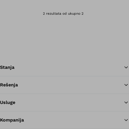
Otvara sliku u gale
2 rezultata od ukupno 2
Stanja
Rešenja
Na
Usluge
Kompanija