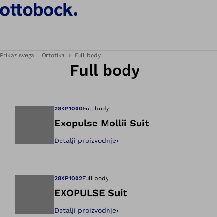
Prikaz svega
Ortotika
Full body
Full body
28XP1000
Full body
Exopulse Mollii Suit
Detalji proizvodnje
›
Otvara sliku u gale
28XP1002
Full body
EXOPULSE Suit
Detalji proizvodnje
›