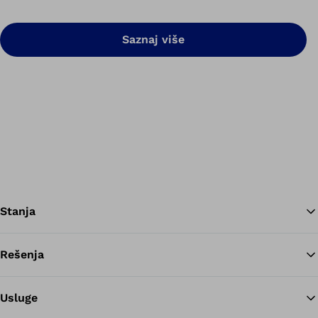
Saznaj više
Stanja
Rešenja
Na
Usluge