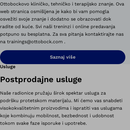
Ottobockovo kliničko, tehničko i terapijsko znanje. Ova
web stranica osmišljena je kako bi vam pomogla
osvežiti svoje znanje i dodatno se obrazovati dok
radite od kuće. Svi naši treninzi i online predavanja
potpuno su besplatna. Za sva pitanja kontaktirajte nas
na trainings@ottobock.com .
Saznaj više
Usluge
Postprodajne usluge
Naše radionice pružaju širok spektar usluga za
podršku protetskom materijalu. Mi ćemo vas snabdeti
visokokvalitetnim proizvodima i ispratiti vas uslugama
koje kombinuju mobilnost, bezbednost i udobnost
tokom svake faze isporuke i upotrebe.