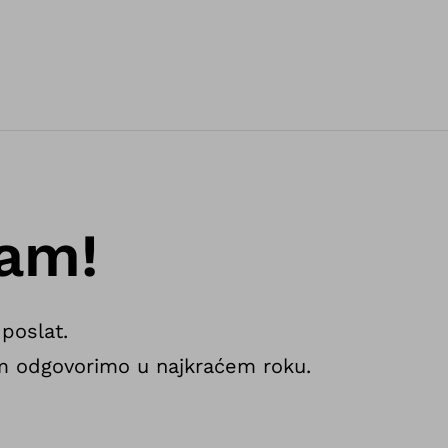
Vam!
poslat.
m odgovorimo u najkraćem roku.