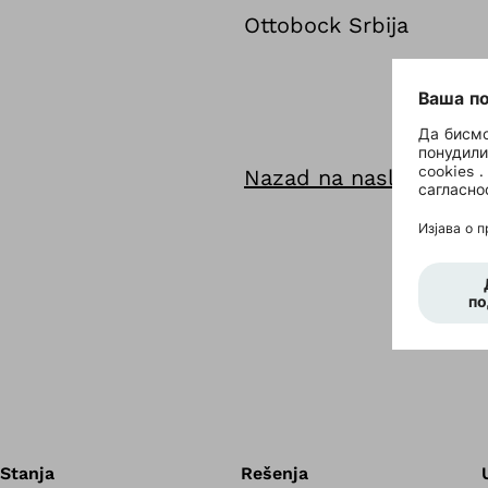
Ottobock Srbija
Nazad na naslovnu str
Stanja
Rešenja