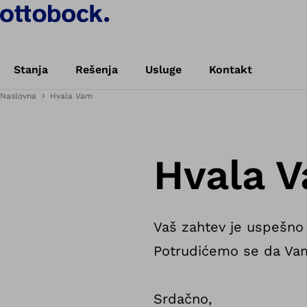
Stanja
Rešenja
Usluge
Kontakt
Naslovna
Hvala Vam
Hvala 
Vaš zahtev je uspešno 
Potrudićemo se da Va
Srdačno,