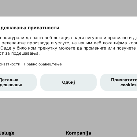
anu
Usluge
Kompanija