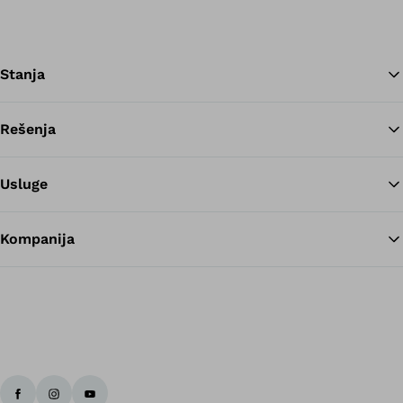
Stanja
Rešenja
Na
Usluge
Kompanija