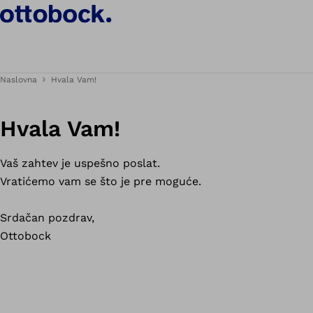
Naslovna
Hvala Vam!
Hvala Vam!
Vaš zahtev je uspešno poslat.
Vratićemo vam se što je pre moguće.
Srdačan pozdrav,
Ottobock