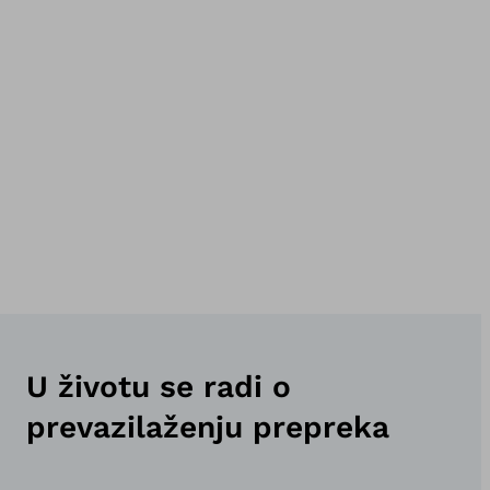
U životu se radi o
prevazilaženju prepreka