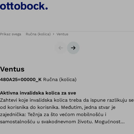
Prikaz svega
Ručna (kolica)
Ventus
Prezentacija u slajdovima
Sledeći slajd
Ventus
480A25=00000_K
Ručna (kolica)
Aktivna invalidska kolica za sve
Zahtevi koje invalidska kolica treba da ispune razlikuju se
od korisnika do korisnika. Međutim, jedna stvar je
zajednička: Težnja za što većom mobilnošću i
samostalnošću u svakodnevnom životu. Mogućnost
ostvarivanja sopstvenih interesa samostalno i slobodno