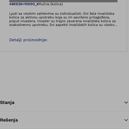
Otvara sliku u gale
480S26=10000_K
Ručna (kolica)
Ljudi sa visokim zahtevima su individualisti. Oni žele invalidska
kolica za aktivnu upotrebu koja su im savršeno prilagođena,
poput Invadera. Invader su trajno zavarena invalidska kolica za
svakodnevnu upotrebu. Svi aspekti invalidskih kolica su visoko
prilagođeni. Sportski oblik rama kombinuje izuzetnu čvrstoću sa
malom neto težinom. Aluminijum 7020 T6 koji se koristi je
najjača dostupna legura aluminijuma koja se može zavariti. Bez
Detalji proizvodnje
›
kompromisa.Invader invalidska kolica sa krutim okvirom imaju
sportski oblik okvira u kombinaciji sa izuzetnom čvrstoćom i
malom težinom. Aktivna invalidska kolica su napravljena po
meri, što znači da su potpuno jedinstvena i savršeno pristaju
korisniku.
Stanja
Rešenja
Na