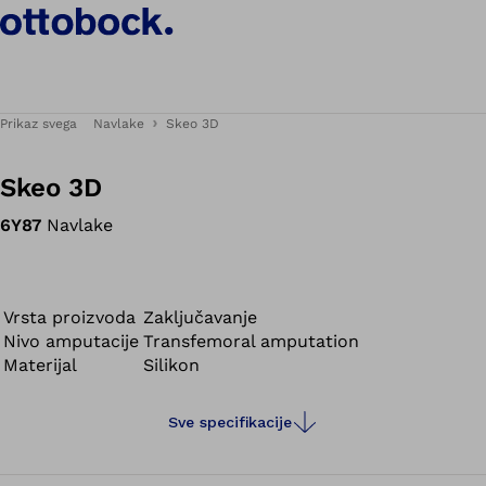
Prikaz svega
Navlake
Skeo 3D
Skeo 3D
6Y87
Navlake
Vrsta proizvoda
Zaključavanje
Nivo amputacije
Transfemoral amputation
Materijal
Silikon
Sve specifikacije