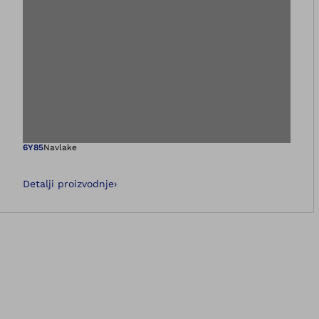
Otvara sliku u gale
6Y85
Navlake
Detalji proizvodnje
›