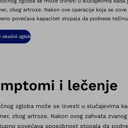
kočnog zgloba se može izvršiti u slučajevima kada j
er, zbog artroze. Nakon ove operacije koja se zove
epeno povećava kapacitet stopala da podnese težinu
i skočni zglob
imptomi i lečenje
čnog zgloba može se izvesti u slučajevima ka
er, zbog artroze. Nakon ovog zahvata zvanog 
ostupno povećava sposobnost stopala da podne