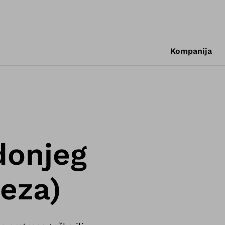
Kompanija
 donjeg
eza)