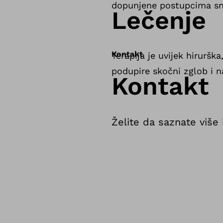
dopunjene postupcima sn
Lečenje
Kontakt
Terapija je uvijek hiruršk
podupire skočni zglob i n
Kontakt
Želite da saznate više 