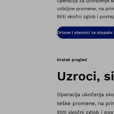
Operacija za učvršćenje s
ozbiljne promene, na prim
štiti skočni zglob i post
Ortoze i steznici za stopalo 
Kratak pregled
Uzroci, s
Operacija ukočenja sko
teške promene, na prim
štiti skočni zglob i p