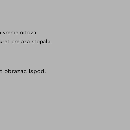
to vreme ortoza
kret prelaza stopala.
kt obrazac ispod.