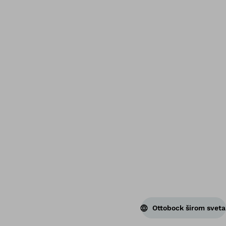
Naz
Ottobock širom sveta