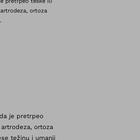
e pretrpeo teške ili
 artrodeza, ortoza
.
da je pretrpeo
artrodeza, ortoza
se težinu i umanji