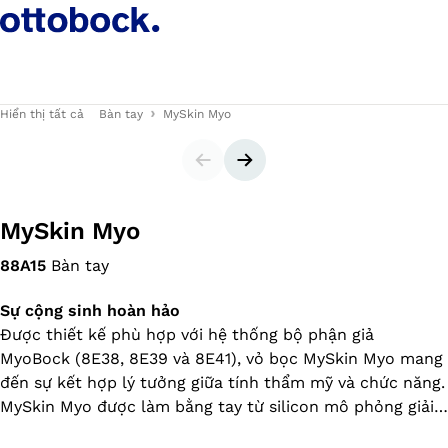
Hiển thị tất cả
Bàn tay
MySkin Myo
Trang trình chiếu
Trang trình chiếu sau
MySkin Myo
88A15
Bàn tay
Sự cộng sinh hoàn hảo
Được thiết kế phù hợp với hệ thống bộ phận giả
MyoBock (8E38, 8E39 và 8E41), vỏ bọc MySkin Myo mang
đến sự kết hợp lý tưởng giữa tính thẩm mỹ và chức năng.
MySkin Myo được làm bằng tay từ silicon mô phỏng giải
phẫu và màu da của người dùng đến từng chi tiết. Chất