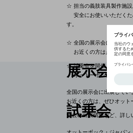
☆ 担当の義肢装具製作施
安全にお使いいただくため
す。
☆ 全国の展示会に出展し
お近くの方は是非オット
展示会
☆ 試乗会を開催しています
オットーボック・ジャパン
全国の展示会に出展してい
お近くの方は、ぜひオット
試乗会
過去の出展情報など、詳し
オットーボック・ジャパン