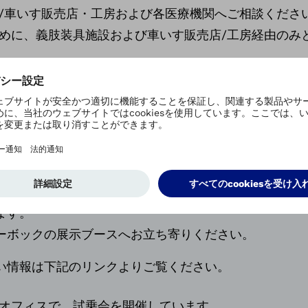
設/車いす販売店・工房および各医療機関へご相談くださ
に、義肢装具施設および車いす販売店/工房経由のみ
ています。
ーボックの展示ブースへお越しください。
。
オフィスにて開催している、予約制の試乗会へご参加
ます。
ーボックの展示ブースへお立ち寄りください。
い情報は下記のリンクよりご覧ください。
 オフィスで、試乗会を開催しています。