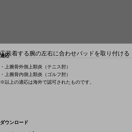
①装着する腕の左右に合わせパッドを取り付ける
適応
・上腕骨外側上顆炎（テニス肘）
・上腕骨内側上顆炎（ゴルフ肘）
※以上の適応は海外で認可されたものです。
ダウンロード